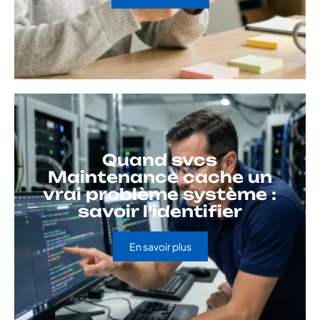
Quand svcs
Maintenance cache un
vrai problème système :
savoir l’identifier
En savoir plus