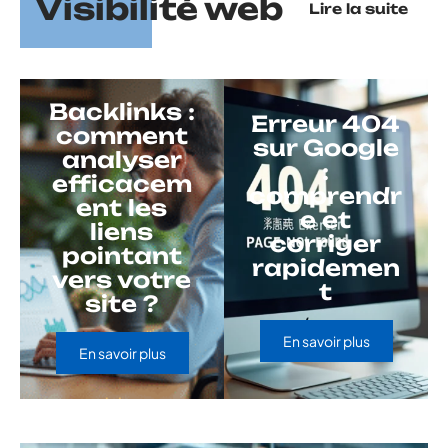
Visibilité web
Lire la suite
Backlinks :
Erreur 404
comment
sur Google
analyser
:
efficacem
comprendr
ent les
e et
liens
corriger
pointant
rapidemen
vers votre
t
site ?
En savoir plus
En savoir plus