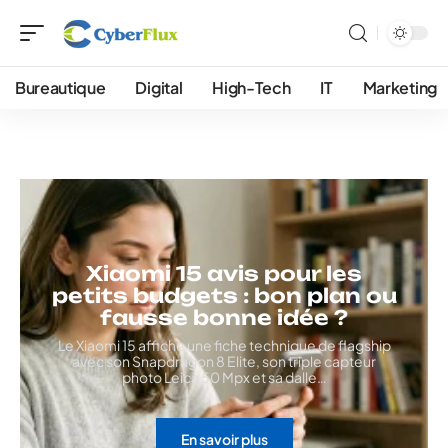
Bureautique
Digital
High-Tech
IT
Marketing
Xiaomi 15 avis pour les
petits budgets : bon plan ou
fausse bonne idée ?
Le Xiaomi 15 affiche une fiche technique de flagship
avec son Snapdragon 8 Elite, son triple capteur
photo Leica 50 Mpx et sa dalle
…
En savoir plus