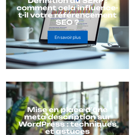
Définition du SERP :
comment cela influence-
t-il votre référencement
SEO ?
En savoir plus
Mise en place d’une
meta description sur
WordPress : techniques
et astuces