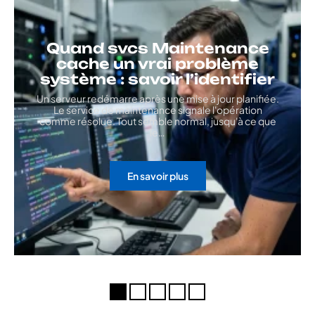
Quand svcs Maintenance
cache un vrai problème
système : savoir l’identifier
Un serveur redémarre après une mise à jour planifiée.
Le service de maintenance signale l'opération
comme résolue. Tout semble normal, jusqu'à ce que
le
…
En savoir plus