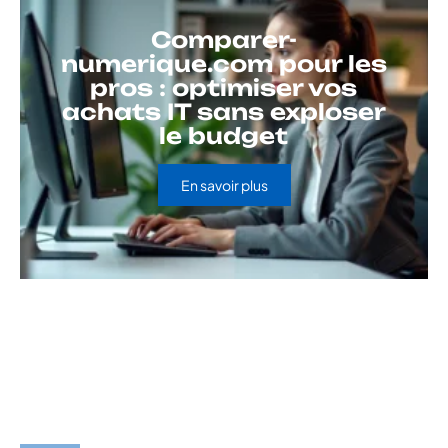
Comparer-
numerique.com pour les
pros : optimiser vos
achats IT sans exploser
le budget
En savoir plus