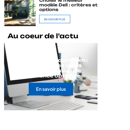
Choisir le meilleur
modèle Dell : critères et
options
EN SAVOIR PLUS
Au coeur de l'actu
Technologie au quotidien :
bien choisir ses outils
numériques pour une
expérience optimale
En savoir plus