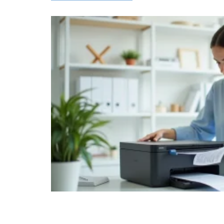
sans
au