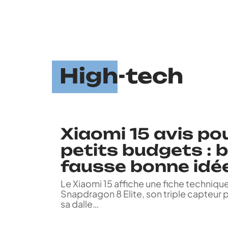
High-tech
Xiaomi 15 avis pou
petits budgets : 
fausse bonne idée
Le Xiaomi 15 affiche une fiche techniqu
Snapdragon 8 Elite, son triple capteur
sa dalle
…