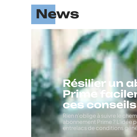
News
Résilier un
Prime facil
ces conseils
Rien n'oblige à suivre le chemi
abonnement Prime ? L'idée pa
entrelacs de conditions géné