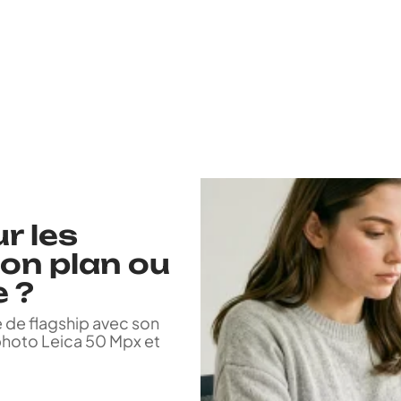
r les
bon plan ou
 ?
e de flagship avec son
 photo Leica 50 Mpx et