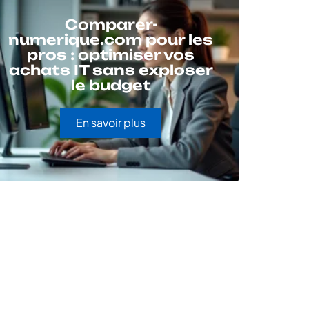
Comparer-
numerique.com pour les
pros : optimiser vos
achats IT sans exploser
le budget
En savoir plus