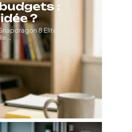
 budgets :
idée ?
 Snapdragon 8 Elite,
lle
…