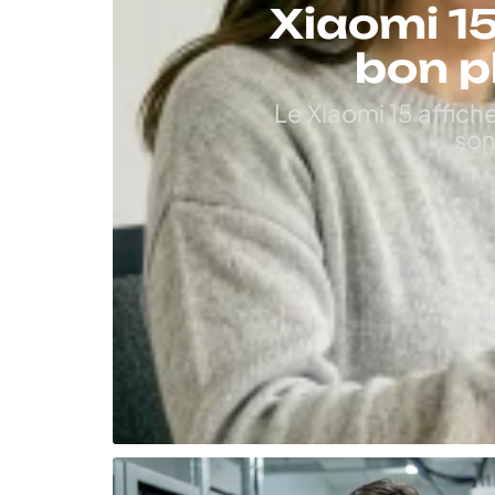
Xiaomi 15
bon p
Le Xiaomi 15 affich
son