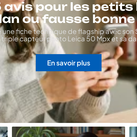
 avis pour les petits
lan ou fausse bonne 
e une fiche technique de flagship avec son
 triple capteur photo Leica 50 Mpx et sa da
En savoir plus