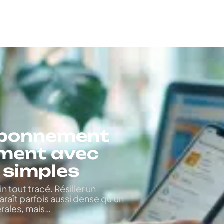
 abonnement
ement avec
 simples
n tout tracé. Résilier un
raît parfois aussi dense qu'un
rales, mais
…