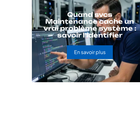
Quand svcs
Maintenance cache un
vrai problème système :
savoir l’identifier
En savoir plus