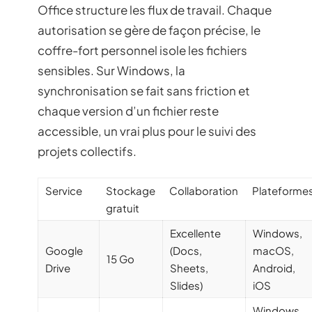
Office structure les flux de travail. Chaque
autorisation se gère de façon précise, le
coffre-fort personnel isole les fichiers
sensibles. Sur Windows, la
synchronisation se fait sans friction et
chaque version d’un fichier reste
accessible, un vrai plus pour le suivi des
projets collectifs.
Service
Stockage
Collaboration
Plateforme
gratuit
Excellente
Windows,
Google
(Docs,
macOS,
15 Go
Drive
Sheets,
Android,
Slides)
iOS
Windows,