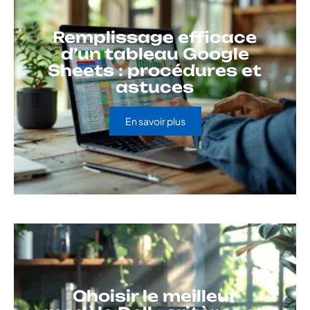
Remplissage efficace
d’un tableau Google
Sheets : procédures et
astuces
En savoir plus
Choisir le meilleur