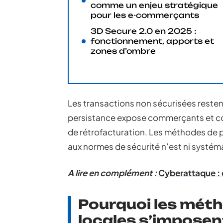
comme un enjeu stratégique
pour les e-commerçants
3D Secure 2.0 en 2025 :
fonctionnement, apports et
zones d’ombre
Les transactions non sécurisées restent
persistance expose commerçants et co
de rétrofacturation. Les méthodes de p
aux normes de sécurité n’est ni systé
A lire en complément :
Cyberattaque : e
Pourquoi les mét
locales s’impose