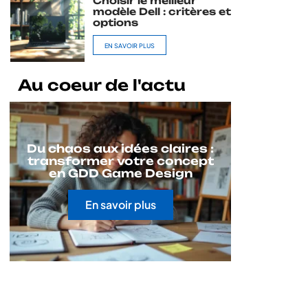
Choisir le meilleur
modèle Dell : critères et
options
EN SAVOIR PLUS
Au coeur de l'actu
Du chaos aux idées claires :
transformer votre concept
en GDD Game Design
En savoir plus